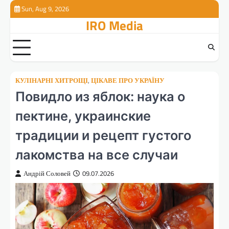
Перейти
Sun, Aug 9, 2026
к
IRO Media
содержимому
КУЛІНАРНІ ХИТРОЩІ
,
ЦІКАВЕ ПРО УКРАЇНУ
Повидло из яблок: наука о
пектине, украинские
традиции и рецепт густого
лакомства на все случаи
Андрій Соловей
09.07.2026