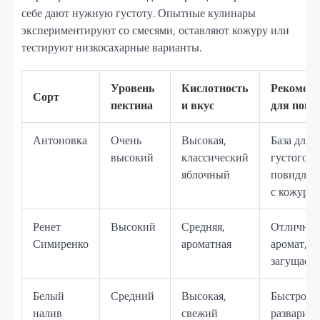
себе дают нужную густоту. Опытные кулинары
экспериментируют со смесями, оставляют кожуру или
тестируют низкосахарные варианты.
Уровень
Кислотность
Рекомен
Сорт
пектина
и вкус
для пови
Антоновка
Очень
Высокая,
База для
высокий
классический
густого
яблочный
повидла,
с кожуро
Ренет
Высокий
Средняя,
Отличны
Симиренко
ароматная
аромат, х
загущаетс
Белый
Средний
Высокая,
Быстро
налив
свежий
разварива