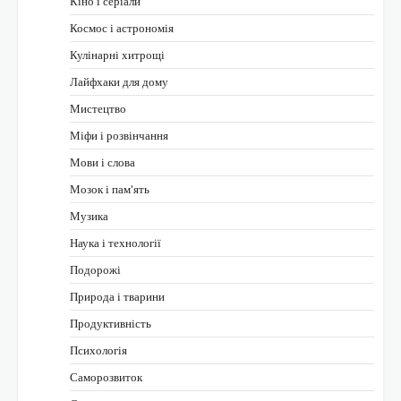
Кіно і серіали
Космос і астрономія
Кулінарні хитрощі
Лайфхаки для дому
Мистецтво
Міфи і розвінчання
Мови і слова
Мозок і пам'ять
Музика
Наука і технології
Подорожі
Природа і тварини
Продуктивність
Психологія
Саморозвиток