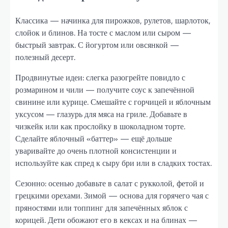
Классика — начинка для пирожков, рулетов, шарлоток,
слойок и блинов. На тосте с маслом или сыром —
быстрый завтрак. С йогуртом или овсянкой —
полезный десерт.
Продвинутые идеи: слегка разогрейте повидло с
розмарином и чили — получите соус к запечённой
свинине или курице. Смешайте с горчицей и яблочным
уксусом — глазурь для мяса на гриле. Добавьте в
чизкейк или как прослойку в шоколадном торте.
Сделайте яблочный «баттер» — ещё дольше
уваривайте до очень плотной консистенции и
используйте как спред к сыру бри или в сладких тостах.
Сезонно: осенью добавьте в салат с рукколой, фетой и
грецкими орехами. Зимой — основа для горячего чая с
пряностями или топпинг для запечённых яблок с
корицей. Дети обожают его в кексах и на блинах —