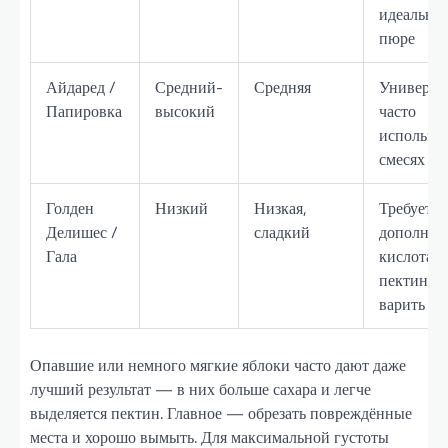
идеально 
пюре
Айдаред /
Средний-
Средняя
Универса
Папировка
высокий
часто
использу
смесях
Голден
Низкий
Низкая,
Требуется
Делишес /
сладкий
дополнит
Гала
кислота и
пектин, д
варить
Опавшие или немного мягкие яблоки часто дают даже
лучший результат — в них больше сахара и легче
выделяется пектин. Главное — обрезать повреждённые
места и хорошо вымыть. Для максимальной густоты