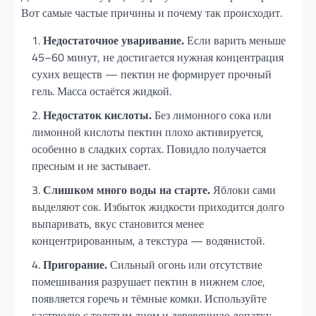
Вот самые частые причины и почему так происходит.
Недостаточное уваривание.
Если варить меньше
45–60 минут, не достигается нужная концентрация
сухих веществ — пектин не формирует прочный
гель. Масса остаётся жидкой.
Недостаток кислоты.
Без лимонного сока или
лимонной кислоты пектин плохо активируется,
особенно в сладких сортах. Повидло получается
пресным и не застывает.
Слишком много воды на старте.
Яблоки сами
выделяют сок. Избыток жидкости приходится долго
выпаривать, вкус становится менее
концентрированным, а текстура — водянистой.
Пригорание.
Сильный огонь или отсутствие
помешивания разрушает пектин в нижнем слое,
появляется горечь и тёмные комки. Используйте
кастрюлю с толстым дном и деревянную лопатку.