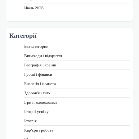
Июль 2026
Категорії
Без категории
Винаходи і відкриття
Географія і країни
Гроші і фінанси
Екологія і планета
Здоров'я і тіло
Ігри і головоломки
Історії успіху
Історія
Кар'єра і робота