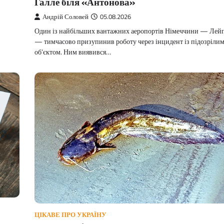
Галле біля «Антонова»
Андрій Соловей
05.08.2026
Один із найбільших вантажних аеропортів Німеччини — Лей
— тимчасово призупинив роботу через інцидент із підозрілим
об’єктом. Ним виявився…
ЦІКАВЕ ПРО УКРАЇНУ