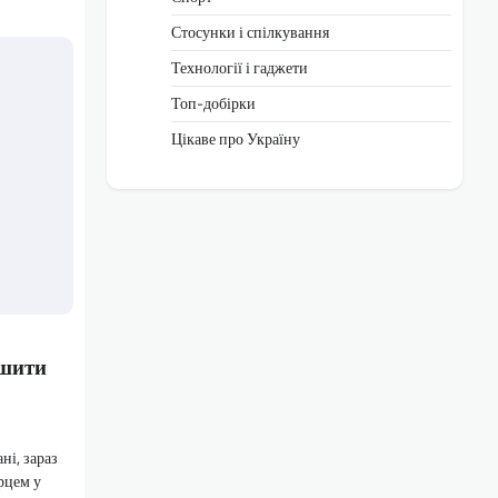
Стосунки і спілкування
Технології і гаджети
Топ-добірки
Цікаве про Україну
ршити
і, зараз
рцем у