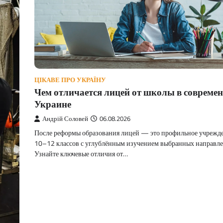
ЦІКАВЕ ПРО УКРАЇНУ
Чем отличается лицей от школы в совреме
Украине
Андрій Соловей
06.08.2026
После реформы образования лицей — это профильное учрежде
10–12 классов с углублённым изучением выбранных направле
Узнайте ключевые отличия от…