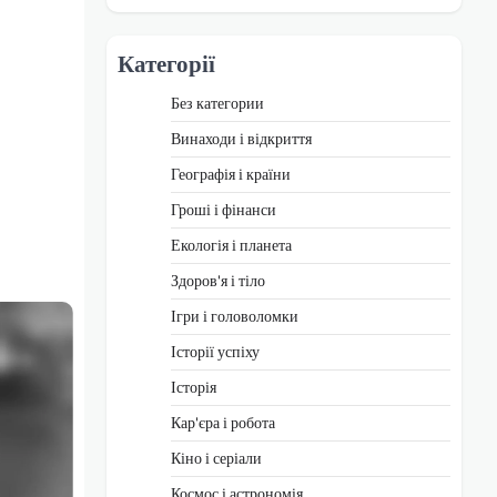
Категорії
Без категории
Винаходи і відкриття
Географія і країни
Гроші і фінанси
Екологія і планета
Здоров'я і тіло
Ігри і головоломки
Історії успіху
Історія
Кар'єра і робота
Кіно і серіали
Космос і астрономія