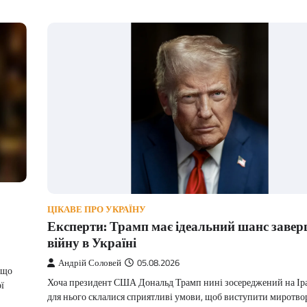
ЦІКАВЕ ПРО УКРАЇНУ
Експерти: Трамп має ідеальний шанс заве
війну в Україні
Андрій Соловей
05.08.2026
 що
Хоча президент США Дональд Трамп нині зосереджений на Іран
ї
для нього склалися сприятливі умови, щоб виступити миротво