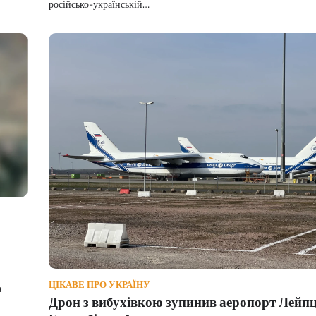
російсько-українській…
ЦІКАВЕ ПРО УКРАЇНУ
а
Дрон з вибухівкою зупинив аеропорт Лейп