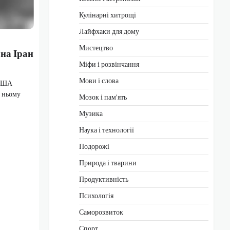
Кулінарні хитрощі
Лайфхаки для дому
Мистецтво
на Іран
Міфи і розвінчання
Мови і слова
 США
У ньому
Мозок і пам'ять
Музика
Наука і технології
Подорожі
Природа і тварини
Продуктивність
Психологія
Саморозвиток
Спорт