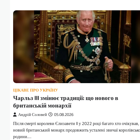
ЦІКАВЕ ПРО УКРАЇНУ
Чарльз III змінює традиції: що нового в
британській монархії
Андрій Соловей
05.08.2026
Після смерті королеви Єлизавети II у 2022 році багато хто очікував,
новий британський монарх продовжить усталені звичаї королівсько
родини.…