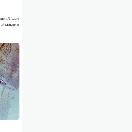
пциг/Галле
 літальним