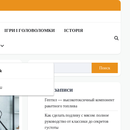
ІГРИ І ГОЛОВОЛОМКИ
ІСТОРІЯ
Поиск
k
u
Недавні записи
Гептил — высокотоксичный компонент
ракетного топлива
Как сделать подливу с мясом: полное
руководство от классики до секретов
густоты