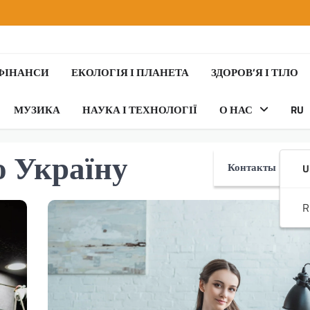
 ФІНАНСИ
ЕКОЛОГІЯ І ПЛАНЕТА
ЗДОРОВ’Я І ТІЛО
МУЗИКА
НАУКА І ТЕХНОЛОГІЇ
О НАС
RU
о Україну
Контакты
U
R