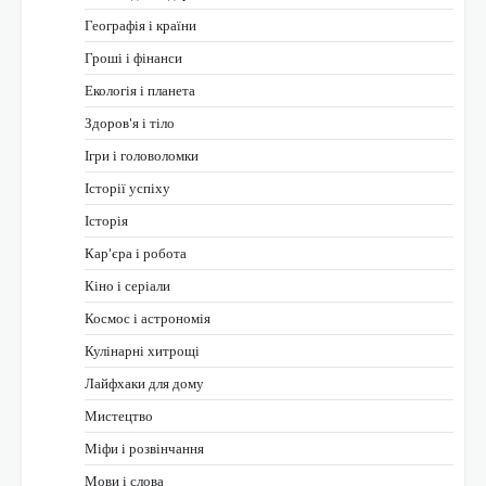
Географія і країни
Гроші і фінанси
Екологія і планета
Здоров'я і тіло
Ігри і головоломки
Історії успіху
Історія
Кар'єра і робота
Кіно і серіали
Космос і астрономія
Кулінарні хитрощі
Лайфхаки для дому
Мистецтво
Міфи і розвінчання
Мови і слова