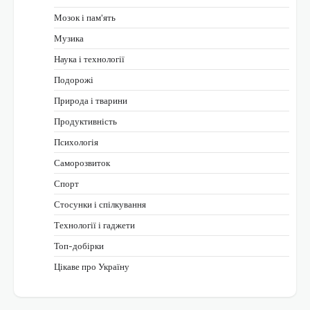
Мозок і пам'ять
Музика
Наука і технології
Подорожі
Природа і тварини
Продуктивність
Психологія
Саморозвиток
Спорт
Стосунки і спілкування
Технології і гаджети
Топ-добірки
Цікаве про Україну