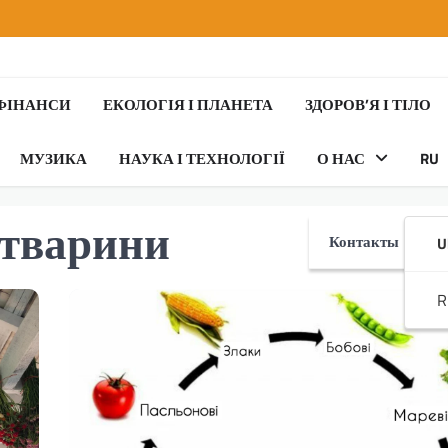
 ФІНАНСИ
ЕКОЛОГІЯ І ПЛАНЕТА
ЗДОРОВ’Я І ТІЛО
МУЗИКА
НАУКА І ТЕХНОЛОГІЇ
О НАС
RU
 тварини
Контакты
U
R