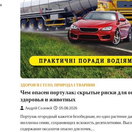
 и
ЗДОРОВ'Я І ТІЛО
,
ПРИРОДА І ТВАРИНИ
Чем опасен портулак: скрытые риски для о
здоровья и животных
Андрій Соловей
05.08.2026
Портулак огородный кажется безобидным, но одно растение да
миллиона семян, сохраняющих всхожесть десятилетиями. Высо
содержание оксалатов опасно для почек,…