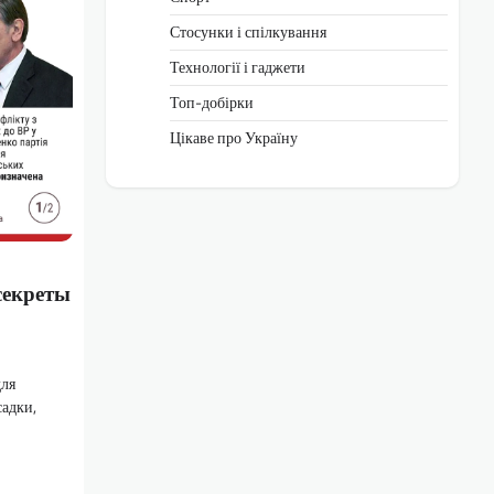
Стосунки і спілкування
Технології і гаджети
Топ-добірки
Цікаве про Україну
секреты
для
садки,