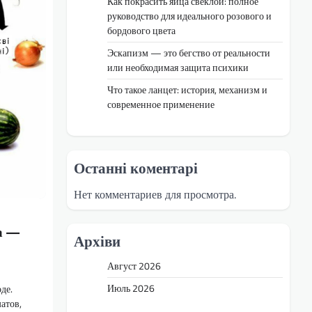
Как покрасить яйца свёклой: полное
руководство для идеального розового и
бордового цвета
Эскапизм — это бегство от реальности
или необходимая защита психики
Что такое ланцет: история, механизм и
современное применение
Останні коментарі
Нет комментариев для просмотра.
та —
Архіви
Август 2026
Июль 2026
де.
атов,