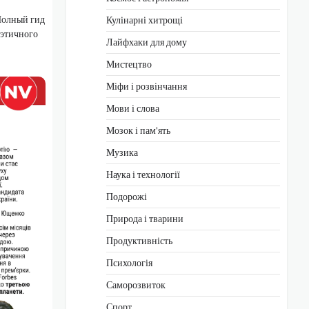
 Полный гид
Кулінарні хитрощі
 этичного
Лайфхаки для дому
Мистецтво
Міфи і розвінчання
Мови і слова
Мозок і пам'ять
Музика
Наука і технології
Подорожі
Природа і тварини
Продуктивність
Психологія
Саморозвиток
Спорт