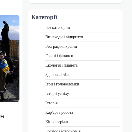
Категорії
Без категории
Винаходи і відкриття
Географія і країни
Гроші і фінанси
Екологія і планета
Здоров'я і тіло
Ігри і головоломки
Історії успіху
Історія
Кар'єра і робота
ам
Кіно і серіали
Космос і астрономія