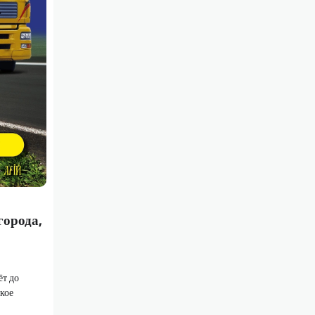
города,
ёт до
кое