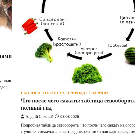
одами
душная
одов,
ЕКОЛОГІЯ І ПЛАНЕТА
,
ПРИРОДА І ТВАРИНИ
Что после чего сажать: таблица севооборо
полный гид
Андрій Соловей
08.08.2026
Подробная таблица севооборота: что после чего сажать на огоро
Лучшие и нежелательные предшественники для картофеля, том