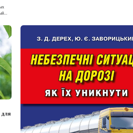
ных
тый…
 для