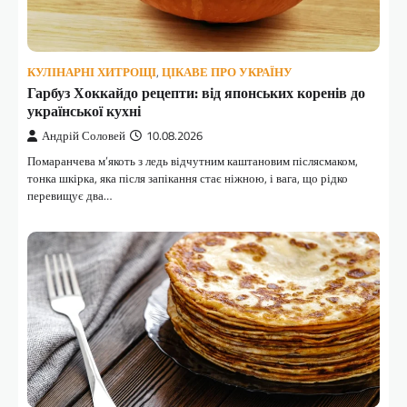
КУЛІНАРНІ ХИТРОЩІ
,
ЦІКАВЕ ПРО УКРАЇНУ
Гарбуз Хоккайдо рецепти: від японських коренів до
української кухні
Андрій Соловей
10.08.2026
Помаранчева м’якоть з ледь відчутним каштановим післясмаком,
тонка шкірка, яка після запікання стає ніжною, і вага, що рідко
перевищує два…