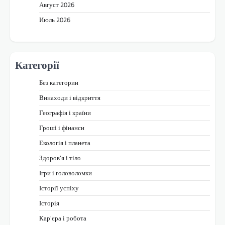
Август 2026
Июль 2026
Категорії
Без категории
Винаходи і відкриття
Географія і країни
Гроші і фінанси
Екологія і планета
Здоров'я і тіло
Ігри і головоломки
Історії успіху
Історія
Кар'єра і робота