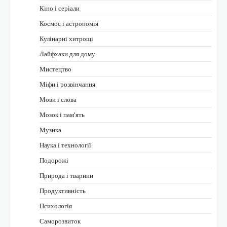
Кіно і серіали
Космос і астрономія
Кулінарні хитрощі
Лайфхаки для дому
Мистецтво
Міфи і розвінчання
Мови і слова
Мозок і пам'ять
Музика
Наука і технології
Подорожі
Природа і тварини
Продуктивність
Психологія
Саморозвиток