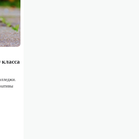
 класса
олледжи.
рнативы