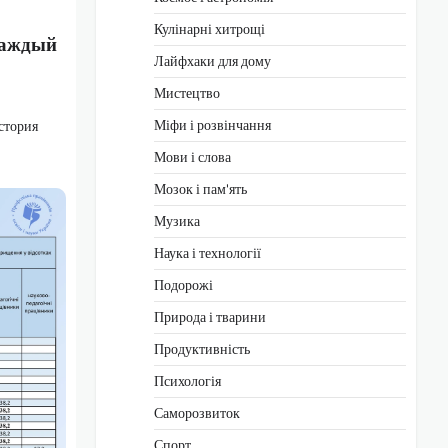
Кулінарні хитрощі
каждый
Лайфхаки для дому
Мистецтво
Міфи і розвінчання
стория
Мови і слова
Мозок і пам'ять
Музика
Наука і технології
Подорожі
Природа і тварини
Продуктивність
Психологія
Саморозвиток
Спорт