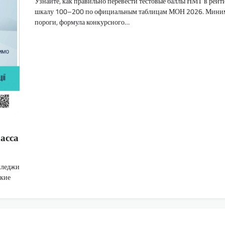
Узнайте, как правильно перевести тестовые баллы НМТ в рей
шкалу 100–200 по официальным таблицам МОН 2026. Мини
пороги, формула конкурсного…
ласса
лледжи
акие