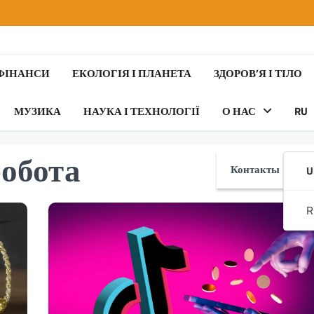
 ФІНАНСИ
ЕКОЛОГІЯ І ПЛАНЕТА
ЗДОРОВ’Я І ТІЛО
МУЗИКА
НАУКА І ТЕХНОЛОГІЇ
О НАС
RU
робота
Контакты
U
R