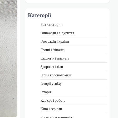
Категорії
Без категории
Винаходи і відкриття
Географія і країни
Гроші і фінанси
Екологія і планета
Здоров'я і тіло
Ігри і головоломки
Історії успіху
Історія
Кар'єра і робота
Кіно і серіали
Космос і астрономія