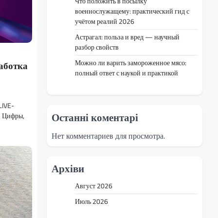
Что положить в посылку
военнослужащему: практический гид с
учётом реалий 2026
Астрагал: польза и вред — научный
разбор свойств
Можно ли варить замороженное мясо:
работка
полный ответ с наукой и практикой
LIVE-
Останні коментарі
. Цифры,
Нет комментариев для просмотра.
Архіви
Август 2026
Июль 2026