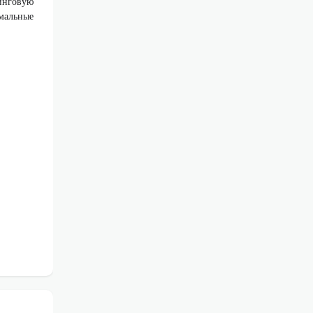
тинговую
мальные