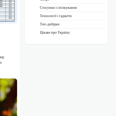
Стосунки і спілкування
Технології і гаджети
Топ-добірки
Цікаве про Україну
мер
ах