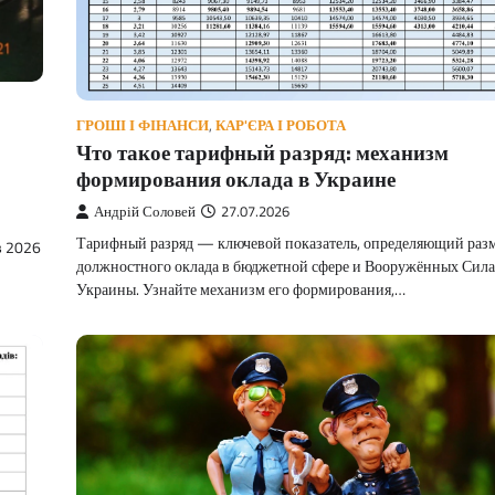
ГРОШІ І ФІНАНСИ
,
КАР'ЄРА І РОБОТА
о
Что такое тарифный разряд: механизм
формирования оклада в Украине
Андрій Соловей
27.07.2026
Тарифный разряд — ключевой показатель, определяющий раз
в 2026
должностного оклада в бюджетной сфере и Вооружённых Сил
Украины. Узнайте механизм его формирования,…