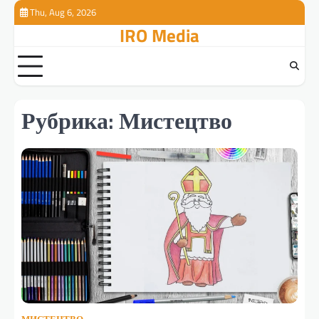
Перейти
Thu, Aug 6, 2026
к
IRO Media
содержимому
Рубрика:
Мистецтво