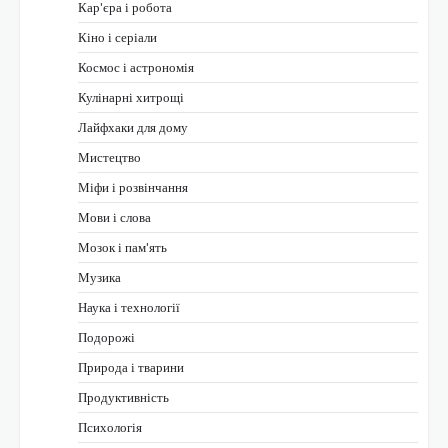
Кар'єра і робота
Кіно і серіали
Космос і астрономія
Кулінарні хитрощі
Лайфхаки для дому
Мистецтво
Міфи і розвінчання
Мови і слова
Мозок і пам'ять
Музика
Наука і технології
Подорожі
Природа і тварини
Продуктивність
Психологія