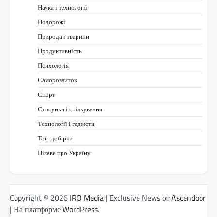
Наука і технології
Подорожі
Природа і тварини
Продуктивність
Психологія
Саморозвиток
Спорт
Стосунки і спілкування
Технології і гаджети
Топ-добірки
Цікаве про Україну
Copyright © 2026
IRO Media
| Exclusive News от
Ascendoor
| На платформе
WordPress
.