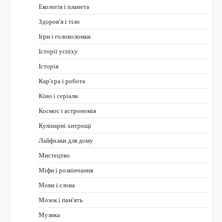
Екологія і планета
Здоров'я і тіло
Ігри і головоломки
Історії успіху
Історія
Кар'єра і робота
Кіно і серіали
Космос і астрономія
Кулінарні хитрощі
Лайфхаки для дому
Мистецтво
Міфи і розвінчання
Мови і слова
Мозок і пам'ять
Музика