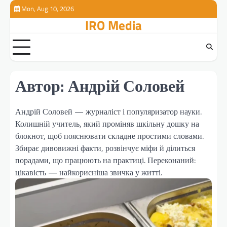
Перейти
Mon, Aug 10, 2026
к
IRO Media
содержимому
Автор:
Андрій Соловей
Андрій Соловей — журналіст і популяризатор науки.
Колишній учитель, який проміняв шкільну дошку на
блокнот, щоб пояснювати складне простими словами.
Збирає дивовижні факти, розвінчує міфи й ділиться
порадами, що працюють на практиці. Переконаний:
цікавість — найкорисніша звичка у житті.