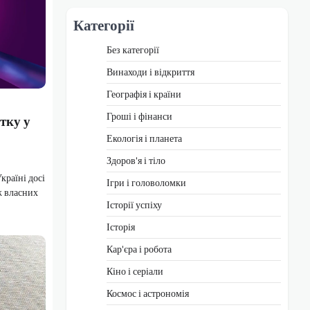
Категорії
Без категорії
Винаходи і відкриття
Географія і країни
Гроші і фінанси
тку у
Екологія і планета
Здоров'я і тіло
країні досі
Ігри і головоломки
ж власних
Історії успіху
Історія
Кар'єра і робота
Кіно і серіали
Космос і астрономія