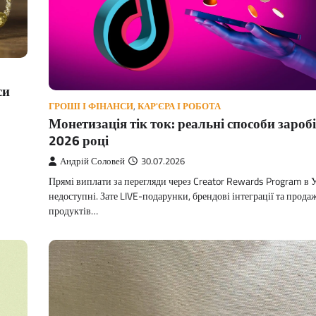
си
ГРОШІ І ФІНАНСИ
,
КАР'ЄРА І РОБОТА
Монетизація тік ток: реальні способи заробі
2026 році
Андрій Соловей
30.07.2026
Прямі виплати за перегляди через Creator Rewards Program в У
недоступні. Зате LIVE-подарунки, брендові інтеграції та прода
продуктів…