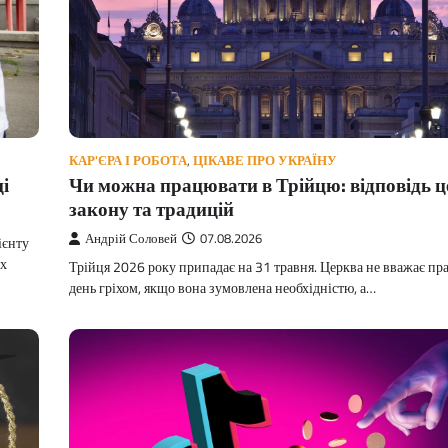
КАР'ЄРА І РОБОТА
,
ЦІКАВЕ ПРО УКРАЇНУ
Чи можна працювати в Трійцю: відповідь ц
і
закону та традицій
Андрій Соловей
07.08.2026
ієнту
ох
Трійця 2026 року припадає на 31 травня. Церква не вважає пр
день гріхом, якщо вона зумовлена необхідністю, а…