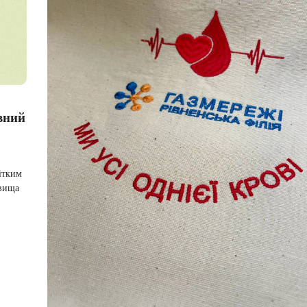
овний
чітким
 вища