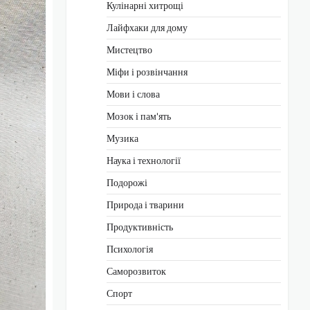
Кулінарні хитрощі
Лайфхаки для дому
Мистецтво
Міфи і розвінчання
Мови і слова
Мозок і пам'ять
Музика
Наука і технології
Подорожі
Природа і тварини
Продуктивність
Психологія
Саморозвиток
Спорт