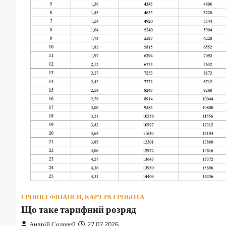
ГРОШІ І ФІНАНСИ
,
КАР'ЄРА І РОБОТА
Що таке тарифний розряд
Андрій Соловей
27.07.2026