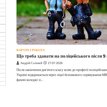
КАР'ЄРА І РОБОТА
Що треба здавати на поліцейського після 9
Андрій Соловей
27.07.2026
Після закінчення дев’ятого класу шлях до професії поліцейсько
Україні відкривається через ліцеї безпекового спрямування М
фахові коледжі зі…