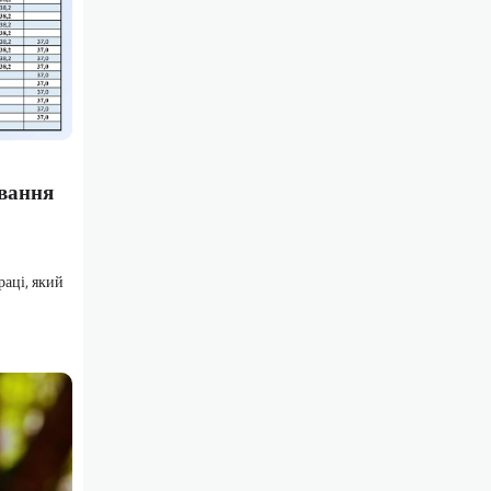
ування
аці, який