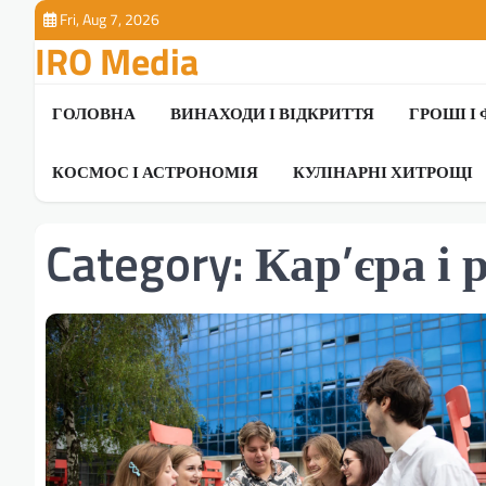
Skip
Fri, Aug 7, 2026
to
IRO Media
content
ГОЛОВНА
ВИНАХОДИ І ВІДКРИТТЯ
ГРОШІ І
КОСМОС І АСТРОНОМІЯ
КУЛІНАРНІ ХИТРОЩІ
Category:
Кар’єра і 