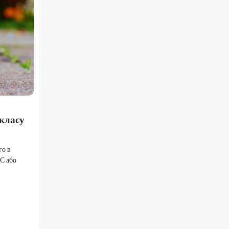
 класу
го в
ВС або