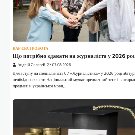
КАР'ЄРА І РОБОТА
Що потрібно здавати на журналіста у 2026 роц
Андрій Соловей
07.08.2026
Для вступу на спеціальність C7 «Журналістика» у 2026 році абітур
необхідно скласти Національний мультипредметний тест із чотирь
предметів: української мови,…