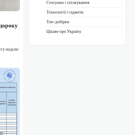
Стосунки і спілкування
Технології і гаджети
Топ-добірки
 щороку
Цікаве про Україну
угу неділю