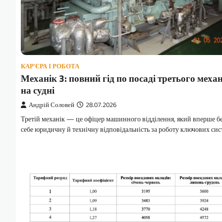
КАР'ЄРА І РОБОТА
Механік 3: повний гід по посаді третього меха
на судні
Андрій Соловей
28.07.2026
Третій механік — це офіцер машинного відділення, який вперше бе
себе юридичну й технічну відповідальність за роботу ключових си