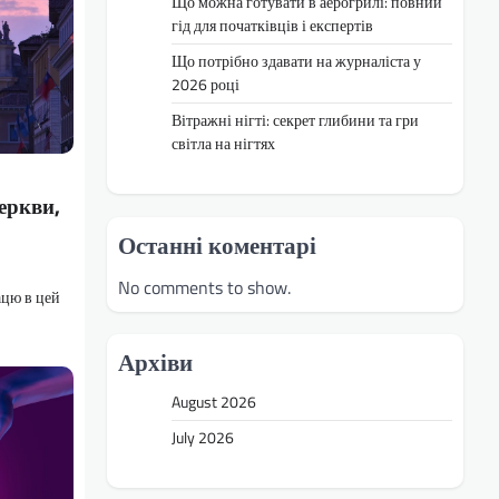
Що можна готувати в аерогрилі: повний
гід для початківців і експертів
Що потрібно здавати на журналіста у
2026 році
Вітражні нігті: секрет глибини та гри
світла на нігтях
еркви,
Останні коментарі
No comments to show.
ацю в цей
Архіви
August 2026
July 2026