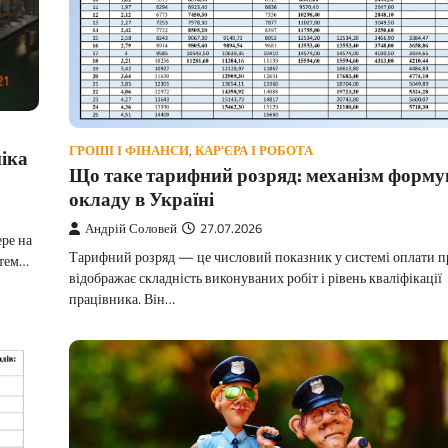
ГРОШІ І ФІНАНСИ
,
КАР'ЄРА І РОБОТА
ніка
Що таке тарифний розряд: механізм форм
окладу в Україні
Андрій Соловей
27.07.2026
ре на
Тарифний розряд — це числовий показник у системі оплати пр
стем…
відображає складність виконуваних робіт і рівень кваліфікації
працівника. Він…