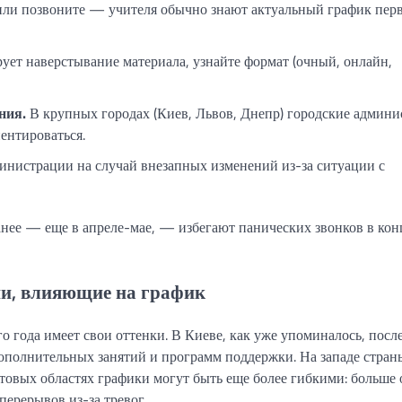
ли позвоните — учителя обычно знают актуальный график пер
ует наверстывание материала, узнайте формат (очный, онлайн,
ния.
В крупных городах (Киев, Львов, Днепр) городские админ
ентироваться.
инистрации на случай внезапных изменений из-за ситуации с
нее — еще в апреле-мае, — избегают панических звонков в кон
ии, влияющие на график
 года имеет свои оттенки. В Киеве, как уже упоминалось, посл
дополнительных занятий и программ поддержки. На западе стран
овых областях графики могут быть еще более гибкими: больше
ерерывов из-за тревог.