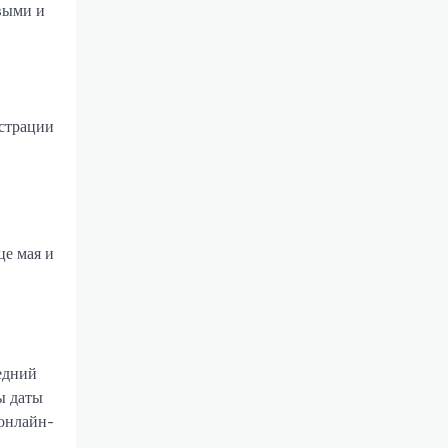
выми и
истрации
це мая и
едний
ы даты
 онлайн-