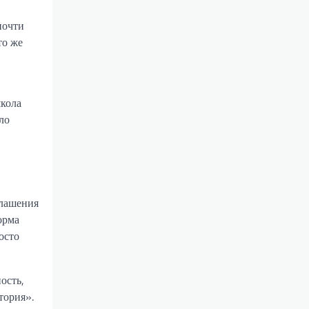
почти
то же
школа
ло
глашения
орма
осто
ость,
тория».