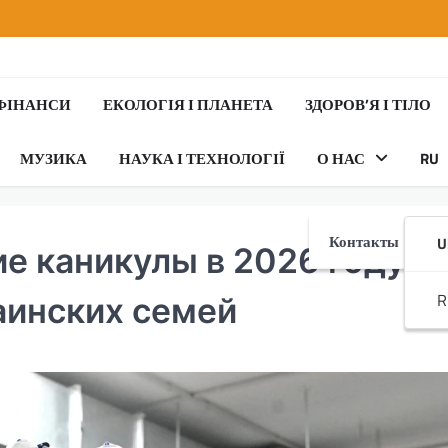
 ФІНАНСИ
ЕКОЛОГІЯ І ПЛАНЕТА
ЗДОРОВ’Я І ТІЛО
МУЗИКА
НАУКА І ТЕХНОЛОГІЇ
О НАС
RU
Контакты
U
е каникулы в 2026 году:
R
аинских семей