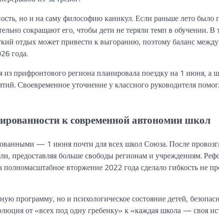
ость, но и на саму философию каникул. Если раньше лето было 
ельно сокращают его, чтобы дети не теряли темп в обучении. В 
ткий отдых может привести к выгоранию, поэтому баланс между
26 года.
я из прифронтового региона планировала поездку на 1 июня, а 
ятий. Своевременное уточнение у классного руководителя помог
ксированности к современной автономии школ
зованными — 1 июня почти для всех школ Союза. После провоз
ели, предоставляя больше свободы регионам и учреждениям. Реф
 полномасштабное вторжение 2022 года сделало гибкость не пр
ную программу, но и психологическое состояние детей, безопасн
олюция от «всех под одну гребенку» к «каждая школа — своя ис