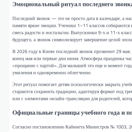
Эмоциональный ритуал последнего звонка
Последний звонок — это не просто дата в календаре, а на
памяти яркие эмоции. Ученики 1–11 классов собираются в
смесь радости и ностальгии. Выпускники 9-х и 11-х клас
будущего, а звонок символизирует завершение целой эпох
В 2026 году в Киеве последний звонок прозвенит 29 мая
конец мая или первые дни июня. Атмосфера праздника час
«прощание с партой». Для малышей это еще и момент горд
умиления и одновременно облегчение.
Этот ритуал помогает детям психологически закрыть учеб
стараются сохранить традицию, адаптируя формат под тр
или с элементами онлайн-трансляции для родителей, кото
Официальные границы учебного года и п
Согласно постановлению Кабинета Министров № 1003, 20