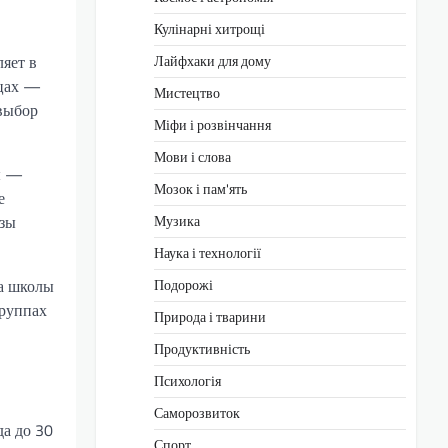
Кулінарні хитрощі
ляет в
Лайфхаки для дому
ицах —
Мистецтво
 выбор
Міфи і розвінчання
Мови і слова
ты —
Мозок і пам'ять
е
езы
Музика
Наука і технології
на школы
Подорожі
группах
Природа і тварини
Продуктивність
Психологія
Саморозвиток
а до 30
Спорт