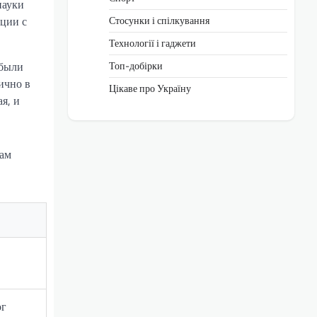
науки
Стосунки і спілкування
ации с
Технології і гаджети
Топ-добірки
 были
ично в
Цікаве про Україну
я, и
лам
ог