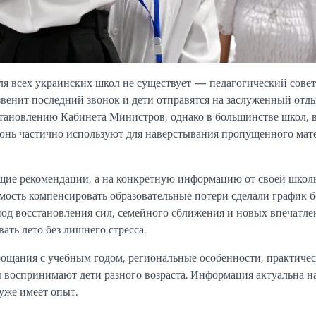
ля всех украинских школ не существует — педагогический сове
звенит последний звонок и дети отправятся на заслуженный отды
тановлению Кабинета Министров, однако в большинстве школ, 
 июнь частично используют для наверстывания пропущенного мат
щие рекомендации, а на конкретную информацию от своей школы
мость компенсировать образовательные потери сделали график б
од восстановления сил, семейного сближения и новых впечатле
ать лето без лишнего стресса.
прощания с учебным годом, региональные особенности, практиче
ы воспринимают дети разного возраста. Информация актуальна н
уже имеет опыт.