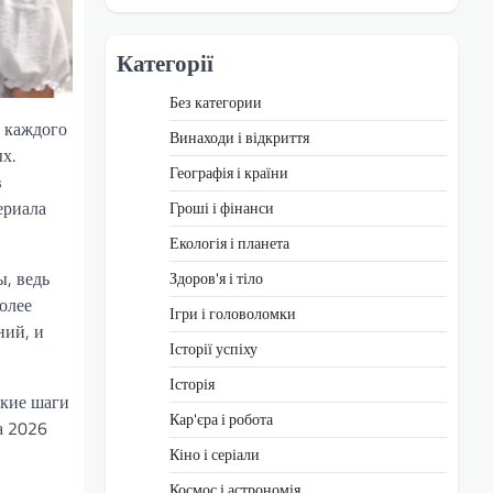
Категорії
Без категории
т каждого
Винаходи і відкриття
х.
Географія і країни
в
ериала
Гроші і фінанси
Екологія і планета
, ведь
Здоров'я і тіло
олее
Ігри і головоломки
ний, и
Історії успіху
Історія
ские шаги
Кар'єра і робота
а 2026
Кіно і серіали
Космос і астрономія