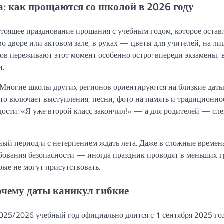
: как прощаются со школой в 2026 году
стоящее празднование прощания с учебным годом, которое остав
о дворе или актовом зале, в руках — цветы для учителей, на л
сов переживают этот момент особенно остро: впереди экзамены,
и.
. Многие школы других регионов ориентируются на близкие да
то включает выступления, песни, фото на память и традиционно
ости: «Я уже второй класс закончил!» — а для родителей — сл
ный период и с нетерпением ждать лета. Даже в сложные време
ебования безопасности — иногда праздник проводят в меньших 
рые не могут присутствовать.
очему даты каникул гибкие
25/2026 учебный год официально длится с 1 сентября 2025 год