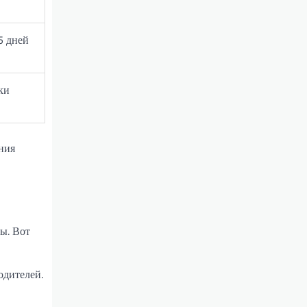
5 дней
ки
ния
ы. Вот
одителей.