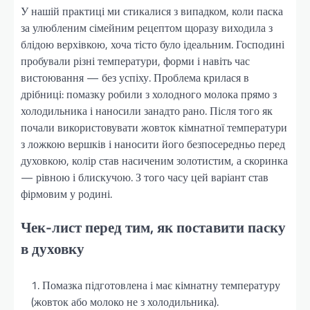
У нашій практиці ми стикалися з випадком, коли паска
за улюбленим сімейним рецептом щоразу виходила з
блідою верхівкою, хоча тісто було ідеальним. Господині
пробували різні температури, форми і навіть час
вистоювання — без успіху. Проблема крилася в
дрібниці: помазку робили з холодного молока прямо з
холодильника і наносили занадто рано. Після того як
почали використовувати жовток кімнатної температури
з ложкою вершків і наносити його безпосередньо перед
духовкою, колір став насиченим золотистим, а скоринка
— рівною і блискучою. З того часу цей варіант став
фірмовим у родині.
Чек-лист перед тим, як поставити паску
в духовку
Помазка підготовлена і має кімнатну температуру
(жовток або молоко не з холодильника).