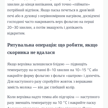
хвилин до кінця випікання, щоб точно «піймати»
потрібний відтінок. Якщо паска печеться в дров’яній
печі або в духовці з нерівномірним нагрівом, досвідчені
господині часто накривають верх фольгою на перші
20–30 хвилин, а потім змащують і допікають
відкритим.
Рятувальна операція: що робити, якщо
скоринка не вдалася
Якщо верхівка залишилася блідою — підвищіть
температуру на останні 8–10 хвилин на 10–15 °C або
накрийте форму фольгою з фольги «шатром» і допечіть.
Для наступного разу спробуйте жовток з вершками
замість молока — він дає глибший колір.
Коли верхівка надто темна або підгоріла — наступного
разу зменшіть температуру на 10 °C і накрийте паску