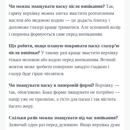
Чи можна змащувати паску після випікання?
Так,
гарячу верхівку можна злегка змастити розтопленим
маслом або медовою водою — це додасть блиску і
допоможе глазурі краще триматися. Але основний колір
і скоринка формуються саме перед випіканням.
Що робити, якщо планую покривати паску глазур’ю
після випічки?
У такому разі краще змастити верхівку
тільки молоком або водою перед випіканням. Яєчний
жовток може зробити поверхню занадто гладкою і
глазур буде гірше чіплятися.
Чи змащувати паску в паперовій формі?
Верхівку —
так, обов’язково. Боки форми змащувати не потрібно —
папір уже не прилипає, а тісто для паски і так містить
багато жиру.
Скільки разів можна змащувати під час випікання?
Зазвичай один раз перед духовкою. Якщо верхівка дуже