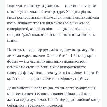
Підготуйте помазку заздалегідь — жовток або молоко
мають бути кімнатної температури. Холодна рідина
гірше розподіляється і може спричинити нерівномірний
колір. Збивайте жовток виделкою або вінчиком до
однорідності, але не до піни — надмірне збивання
створює бульбашки, які потім лопаються і залишають
плями.
Наносіть тонкий шар рухами в одному напрямку або
легкими «хрестиками». Залишайте 1–1,5 см від краю
форми — під час випікання паска піднімається і
помазка не стече на боки. Якщо використовуєте
паперову форму, можна змащувати і верхівку, і верхній
край тіста — це допоможе рівномірному підйому.
Деякі майстрині роблять два етапи: легке змащування
молоком на початку вистоювання і фінальний шар
жовтка перед духовкою. Такий підхід дає глибший колір
без ризику пересихання поверхні.