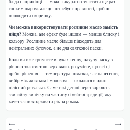
бліда наприкінці — можна акуратно змастити ще раз
тонким шаром, але це потребує вправності, щоб не
пошкодити скоринку.
Чи можна використовувати рослинне масло замість
яйця?
Можна, але ефект буде іншим — менше блиску і
кольору. Рослинне масло більше підходить для
нейтральних булочок, а не для святкової паски.
Коли ви вже тримаєте в руках теплу, пахучу паску з
рівною золотистою верхівкою, розумієте, що всі ці
дрібні рішення — температура помазки, час нанесення,
вибір між жовтком і молоком — склалися в один
цілісний результат. Саме такі деталі перетворюють
звичайну випічку на частину сімейної традиції, яку
хочеться повторювати рік за роком.
Post
⟵
⟶