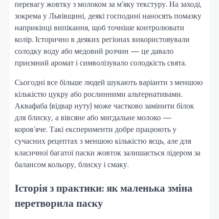
перевагу жовтку з молоком за м’яку текстуру. На заході,
зокрема у Львівщині, деякі господині наносять помазку
наприкінці випікання, щоб точніше контролювати
колір. Історично в деяких регіонах використовували
солодку воду або медовий розчин — це давало
приємний аромат і символізувало солодкість свята.
Сьогодні все більше людей шукають варіанти з меншою
кількістю цукру або рослинними альтернативами.
Аквафаба (відвар нуту) може частково замінити білок
для блиску, а вівсяне або мигдальне молоко —
коров’яче. Такі експерименти добре працюють у
сучасних рецептах з меншою кількістю яєць, але для
класичної багатої паски жовток залишається лідером за
балансом кольору, блиску і смаку.
Історія з практики: як маленька зміна
перетворила паску