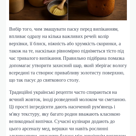
Вибір того, чим змащувати паску перед випіканням,
впливає одразу на кілька важливих речей: колір
верхівки, її блиск, ніжність або хрумкість скоринки, а
також на те, наскільки рівномірно підніметься тісто під
час тривалого випікання. Правильно підібрана помазка
допомагає утворити захисний шар, який зберігає вологу
всередині та створює привабливу золотисту поверхню,
що так пасує до святкового столу.
Традиційні українські рецепти часто спираються на
яєчний жовток, іноді розведений молоком чи сметаною.
Ці прості інгредієнти дають насичений рум’янець і
м’яку текстуру, яку багато родин вважають класикою
великодньої випічки. Сучасні кулінари додають до
цього арсеналу мед, вершки чи навіть рослинні
альтернативи, шукаючи баланс між зовнішнім виглядом