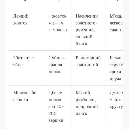
Яєчний
1 жовток
Насичений
М’яка, ні
жовток
+ ½–1 ч.
золотисто-
легкою
л. молока
рум’яний,
еластичн
сильний
блиск
Збите ціле
1 яйце +
Рівномірний
Більш
яйце
крапля
золотистий
структуро
молока
трохи
пружніш
Молоко або
Цільне
М’який
Дуже м’як
вершки
молоко
рум’янець,
майже бе
або 10–
природний
хрусту
20%
блиск
вершки