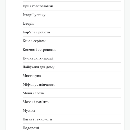
Ігри і головоломки
Історії успіху
Історія
Кар'єра і робота
Кіно і серіали
Космос і астрономія
Кулінарні хитрощі
Лайфхаки для дому
Мистецтво
Міфи і розвінчання
Мови і слова
Мозок і пам'ять
Музика
Наука і технології
Подорожі