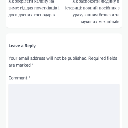
navigation
Як зберігати калину на
Як заспокоїти людину в
зиму: гід для початківців і
істериці: повний посібник з
досвідчених господарів
урахуванням безпеки та
наукових механізмів
Leave a Reply
Your email address will not be published.
Required fields
are marked
*
Comment
*