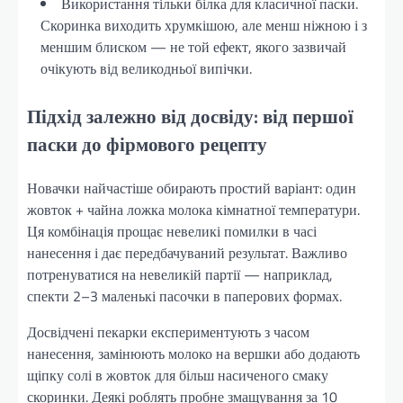
Використання тільки білка для класичної паски.
Скоринка виходить хрумкішою, але менш ніжною і з
меншим блиском — не той ефект, якого зазвичай
очікують від великодньої випічки.
Підхід залежно від досвіду: від першої
паски до фірмового рецепту
Новачки найчастіше обирають простий варіант: один
жовток + чайна ложка молока кімнатної температури.
Ця комбінація прощає невеликі помилки в часі
нанесення і дає передбачуваний результат. Важливо
потренуватися на невеликій партії — наприклад,
спекти 2–3 маленькі пасочки в паперових формах.
Досвідчені пекарки експериментують з часом
нанесення, замінюють молоко на вершки або додають
щіпку солі в жовток для більш насиченого смаку
скоринки. Деякі роблять пробне змащування за 10