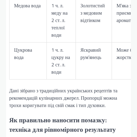
Медова вода
1 ч. л.
Золотистий
М’яка з
меду на
з медовим
приємни
2 ст. л.
відтінком
ароматом
теплої
води
Цукрова
1 ч. л.
Яскравий
Може бут
вода
цукру на
рум’янець
жорсткі
2 ст. л.
води
Дані зібрано з традиційних українських рецептів та
рекомендацій кулінарних джерел. Пропорції можна
трохи коригувати під свій смак і тип духовки.
Як правильно наносити помазку:
техніка для рівномірного результату