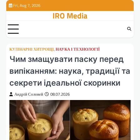
Skip
Fri, Aug 7, 2026
to
IRO Media
content
КУЛІНАРНІ ХИТРОЩІ
,
НАУКА І ТЕХНОЛОГІЇ
Чим змащувати паску перед
випіканням: наука, традиції та
секрети ідеальної скоринки
Андрій Соловей
08.07.2026