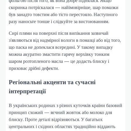
фольгою після того, як вона добре піднялася. Якщо
скоринка потріскалася — найімовірніше, шар помазки
був занадто товстим або тісто перестояло. Наступного
разу наносьте тонше і слідкуйте за вистоюванням.
Сирі плями на поверхні після випікання зазвичай
з’являються від надмірної вологи в помазці або від того,
що паска не допеклася всередині. У такому випадку
можна акуратно змастити гарячу верхівку тонким
шаром розтопленого масла — це додасть блиску і
приховає дрібні дефекти.
Регіональні акценти та сучасні
інтерпретації
В українських родинах з різних куточків країни базовий
принцип схожий — яєчний жовток або молоко для
блиску. Проте деталі відрізняються. У багатьох
центральних і східних областях традиційно віддають