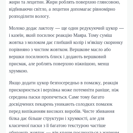
жири та лецитин. Жири роблять поверхню глянсовою,
відбиваючи світло, а лецитин допомагає рівномірно
розподілити вологу.
Молоко додає лактозу — ще один редукуючий цукор —
і казеїн, який посилює реакцію Маяра. Тому суміш
жовтка з молоком дає глибший колір і м’якішу скоринку
порівняно з чистим жовтком. Вершкове масло або
вершки посилюють блиск і додають вершковий
присмак, але роблять поверхню ніжнішою, менш
хрумкою.
Якщо додати цукор безпосередньо в помазку, реакція
прискорюється і верхівка може потемніти раніше, ніж
середина паски пропечеться. Саме тому багато
досвідчених пекарень уникають солодких помазок
перед випіканням високих виробів. Чисте збивання
білка дає більше структури і хрумкості, але для
класичної паски з її багатою текстурою частіше
обирають жовток — він краще поєднується з жирним