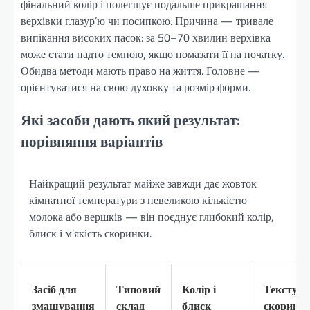
фінальний колір і полегшує подальше прикрашання
верхівки глазур’ю чи посипкою. Причина — тривале
випікання високих пасок: за 50–70 хвилин верхівка
може стати надто темною, якщо помазати її на початку.
Обидва методи мають право на життя. Головне —
орієнтуватися на свою духовку та розмір форми.
Які засоби дають який результат:
порівняння варіантів
Найкращий результат майже завжди дає жовток
кімнатної температури з невеликою кількістю
молока або вершків — він поєднує глибокий колір,
блиск і м’якість скоринки.
Засіб для
Типовий
Колір і
Текстура
змащування
склад
блиск
скоринк