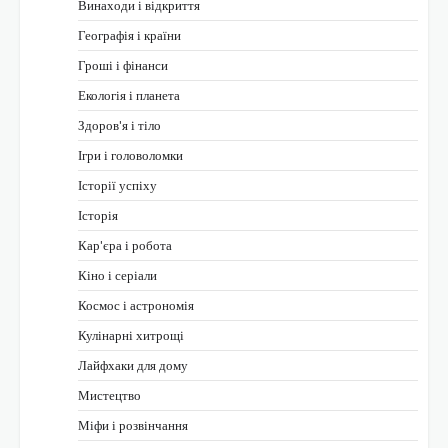
Винаходи і відкриття
Географія і країни
Гроші і фінанси
Екологія і планета
Здоров'я і тіло
Ігри і головоломки
Історії успіху
Історія
Кар'єра і робота
Кіно і серіали
Космос і астрономія
Кулінарні хитрощі
Лайфхаки для дому
Мистецтво
Міфи і розвінчання