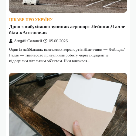
ЦІКАВЕ ПРО УКРАЇНУ
Дрон з вибухівкою зупинив аеропорт Лейпциг/Галле
біля «Антонова»
Андрій Соловей
05.08.2026
Один із найбільших вантажних аеропортів Німеччини — Лейпциг/
Галле — тимчасово призупинив роботу через інцидент із
підозрілим літальним об’єктом. Ним виявився…