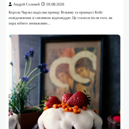
Андрій Соловей
05.08.2026
Король Чарльз надіслав принцу Вільяму та принцесі Кейт
повідомлення зі сміливою відповіддю. Це сталося після того, як
пара нібито зневажливо…