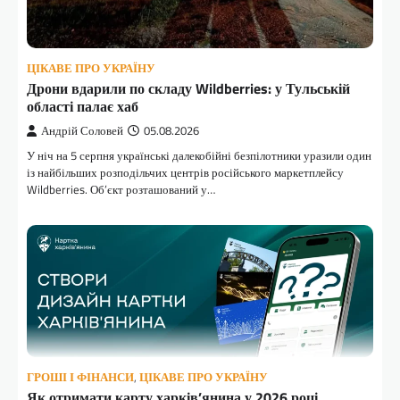
ЦІКАВЕ ПРО УКРАЇНУ
Дрони вдарили по складу Wildberries: у Тульській
області палає хаб
Андрій Соловей
05.08.2026
У ніч на 5 серпня українські далекобійні безпілотники уразили один
із найбільших розподільчих центрів російського маркетплейсу
Wildberries. Об’єкт розташований у…
ГРОШІ І ФІНАНСИ
,
ЦІКАВЕ ПРО УКРАЇНУ
Як отримати карту харків’янина у 2026 році