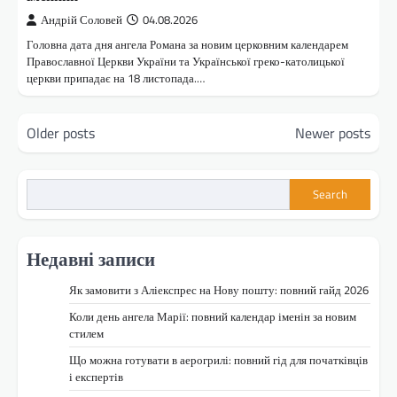
Андрій Соловей
04.08.2026
Головна дата дня ангела Романа за новим церковним календарем
Православної Церкви України та Української греко-католицької
церкви припадає на 18 листопада.…
Posts
Older posts
Newer posts
navigation
Search
Недавні записи
Як замовити з Аліекспрес на Нову пошту: повний гайд 2026
Коли день ангела Марії: повний календар іменін за новим
стилем
Що можна готувати в аерогрилі: повний гід для початківців
і експертів