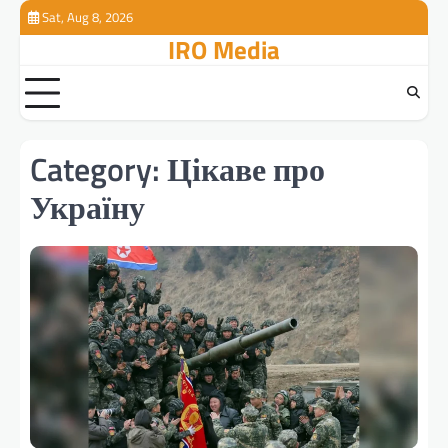
Skip
Sat, Aug 8, 2026
to
IRO Media
content
Category:
Цікаве про
Україну