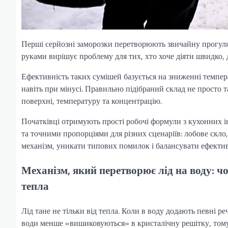
Перші серйозні заморозки перетворюють звичайну прогуля
руками вирішує проблему для тих, хто хоче діяти швидко, 
Ефективність таких сумішей базується на зниженні темпер
навіть при мінусі. Правильно підібраний склад не просто 
поверхні, температуру та концентрацію.
Початківці отримують прості робочі формули з кухонних ін
та точними пропорціями для різних сценаріїв: лобове скло
механізм, уникати типових помилок і балансувати ефективні
Механізм, який перетворює лід на воду: ч
тепла
Лід тане не тільки від тепла. Коли в воду додають певні 
води менше «вишиковуються» в кристалічну решітку, тому 