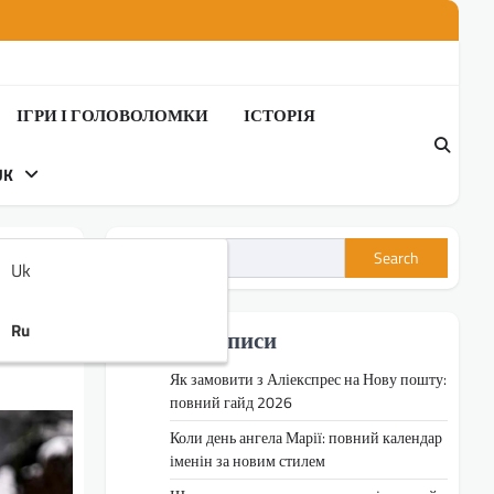
ІГРИ І ГОЛОВОЛОМКИ
ІСТОРІЯ
UK
Search
Uk
и,
Ru
Недавні записи
Як замовити з Аліекспрес на Нову пошту:
повний гайд 2026
Коли день ангела Марії: повний календар
іменін за новим стилем