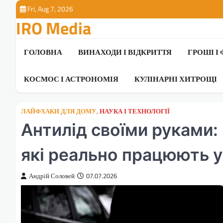
Skip
Fri, Aug 7, 2026
to
IRO Media
content
ГОЛОВНА
ВИНАХОДИ І ВІДКРИТТЯ
ГРОШІ І
КОСМОС І АСТРОНОМІЯ
КУЛІНАРНІ ХИТРОЩІ
ЛАЙФХАКИ ДЛЯ ДОМУ
,
НАУКА І ТЕХНОЛОГІЇ
Антилід своїми руками: 
які реально працюють 
Андрій Соловей
07.07.2026