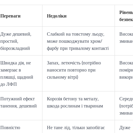
Рівен
Переваги
Недоліки
безпе
Дуже дешевий,
Слабкий на товстому льоду,
Висок
простий,
може пошкоджувати хром/
змиван
біорозкладний
фарбу при тривалому контакті
Швидка дія, не
Запах, летючість (потрібно
Висок
замерзає в
наносити повторно при
помір
пляшці, щадний
сильному вітрі)
викори
до ЛФП
Потужний ефект
Корозія бетону та металу,
Серед
танення, дешевий
шкода рослинам і тваринам
(потрі
змиван
Повністю
Не тане лід, тільки запобігає
Дуже