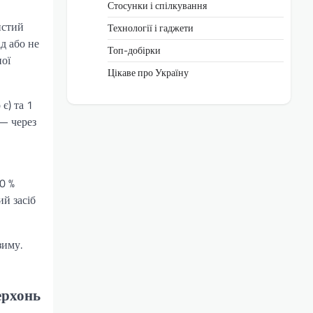
Стосунки і спілкування
истий
Технології і гаджети
д або не
Топ-добірки
ної
Цікаве про Україну
є) та 1
 — через
в
70 %
й засіб
зиму.
ерхонь