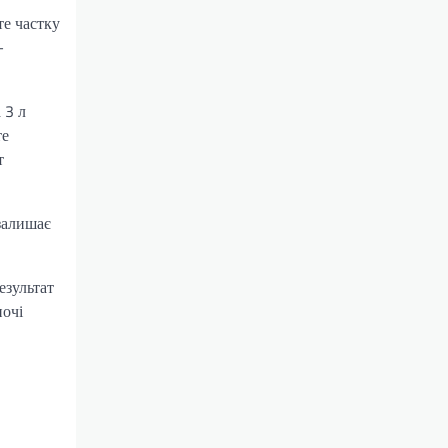
те частку
—
 3 л
те
т
 залишає
езультат
ночі