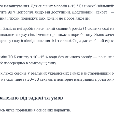
го налаштування. Для сильних морозів (-15 °C і нижче) збільшуй
вуйте 99 % ізопропіл, якщо він доступний. Додатковий «секрет» 
ання і трохи подовжує дію, хоча й не є обов’язковим.
 Замість неї зробіть насичений соляний розсіл (1 склянка солі на
 швидше за суху сіль і менше проникає в пори бетону. Якщо хоче
рчову соду (співвідношення 1:1 з сіллю). Сода дає слабший ефек
суміш 70 % спирту з 10–15 % води без мийного засобу — вона не
безпосередньо в замкову щілину.
кількох сезонів у реальних українських зимах найстабільніший р
д на склі тане за 30–50 секунд, а повторне намерзання протягом 
алежно від задачі та умов
Ось чітке порівняння основних варіантів: