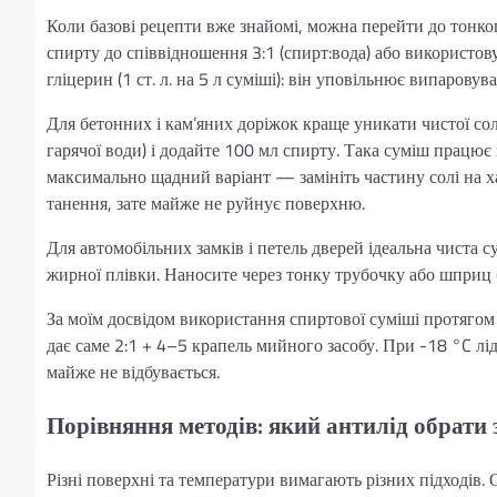
Коли базові рецепти вже знайомі, можна перейти до тонко
спирту до співвідношення 3:1 (спирт:вода) або використо
гліцерин (1 ст. л. на 5 л суміші): він уповільнює випаровув
Для бетонних і кам’яних доріжок краще уникати чистої солі.
гарячої води) і додайте 100 мл спирту. Така суміш працює
максимально щадний варіант — замініть частину солі на ха
танення, зате майже не руйнує поверхню.
Для автомобільних замків і петель дверей ідеальна чиста 
жирної плівки. Наносите через тонку трубочку або шприц 
За моїм досвідом використання спиртової суміші протягом 
дає саме 2:1 + 4–5 крапель мийного засобу. При -18 °C лі
майже не відбувається.
Порівняння методів: який антилід обрати з
Різні поверхні та температури вимагають різних підходів. 