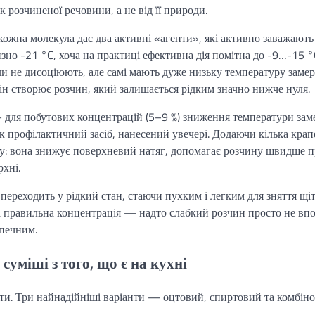
 розчиненої речовини, а не від її природи.
кожна молекула дає два активні «агенти», які активно заважають
лизно -21 °C, хоча на практиці ефективна дія помітна до -9…-15 
ли не дисоціюють, але самі мають дуже низьку температуру заме
він створює розчин, який залишається рідким значно нижче нуля.
— для побутових концентрацій (5–9 %) зниження температури зам
к профілактичний засіб, нанесений увечері. Додаючи кілька крап
у: вона знижує поверхневий натяг, допомагає розчину швидше 
рхні.
о переходить у рідкий стан, стаючи пухким і легким для зняття щі
 правильна концентрація — надто слабкий розчин просто не впор
печним.
 суміші з того, що є на кухні
нти. Три найнадійніші варіанти — оцтовий, спиртовий та комбіно