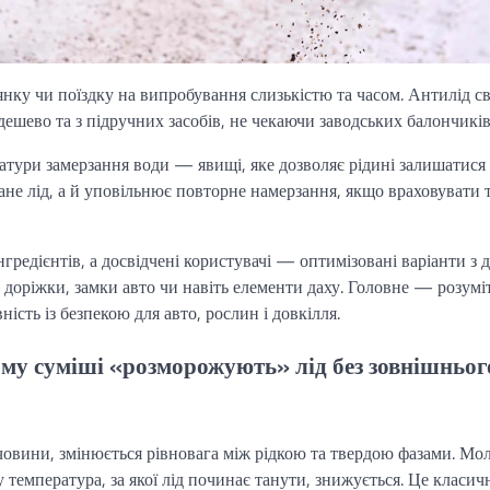
нку чи поїздку на випробування слизькістю та часом. Антилід с
дешево та з підручних засобів, не чекаючи заводських балончиків
атури замерзання води — явищі, яке дозволяє рідині залишатися
тане лід, а й уповільнює повторне намерзання, якщо враховувати 
гредієнтів, а досвідчені користувачі — оптимізовані варіанти з
, доріжки, замки авто чи навіть елементи даху. Головне — розумі
сть із безпекою для авто, рослин і довкілля.
ому суміші «розморожують» лід без зовнішньог
речовини, змінюється рівновага між рідкою та твердою фазами. Мо
температура, за якої лід починає танути, знижується. Це класич