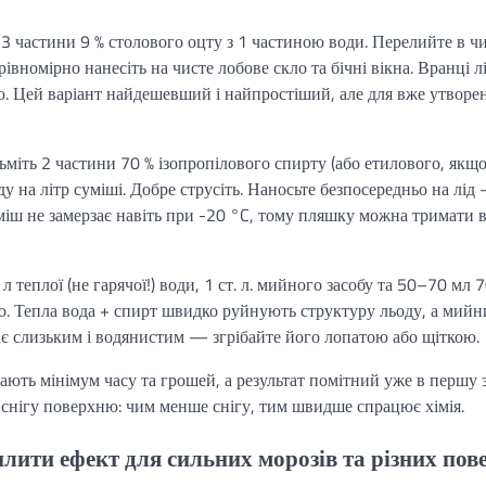
 3 частини 9 % столового оцту з 1 частиною води. Перелийте в ч
вномірно нанесіть на чисте лобове скло та бічні вікна. Вранці лі
кою. Цей варіант найдешевший і найпростіший, але для вже утворе
міть 2 частини 70 % ізопропілового спирту (або етилового, якщо 
у на літр суміші. Добре струсіть. Наносьте безпосередньо на лід
міш не замерзає навіть при -20 °C, тому пляшку можна тримати 
 л теплої (не гарячої!) води, 1 ст. л. мийного засобу та 50–70 мл 
ю. Тепла вода + спирт швидко руйнують структуру льоду, а мийни
ає слизьким і водянистим — згрібайте його лопатою або щіткою.
ають мінімум часу та грошей, а результат помітний уже в першу 
нігу поверхню: чим менше снігу, тим швидше спрацює хімія.
илити ефект для сильних морозів та різних пов