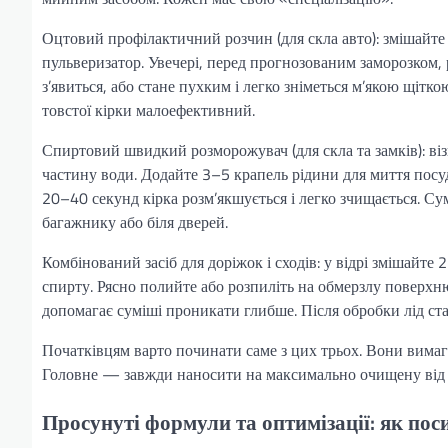
Оцтовий профілактичний розчин (для скла авто): змішайте
пульверизатор. Увечері, перед прогнозованим заморозком, рі
з’явиться, або стане пухким і легко зніметься м’якою щіт
товстої кірки малоефективний.
Спиртовий швидкий розморожувач (для скла та замків): візь
частину води. Додайте 3–5 крапель рідини для миття посуд
20–40 секунд кірка розм’якшується і легко зчищається. Су
багажнику або біля дверей.
Комбінований засіб для доріжок і сходів: у відрі змішайте 2
спирту. Рясно полийте або розпиліть на обмерзлу поверхн
допомагає суміші проникати глибше. Після обробки лід ст
Початківцям варто починати саме з цих трьох. Вони вимаг
Головне — завжди наносити на максимально очищену від с
Просунуті формули та оптимізації: як пос