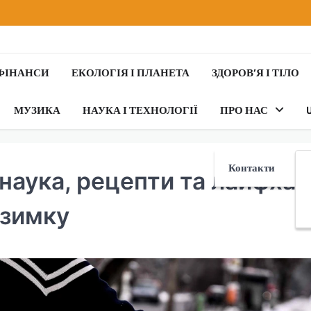
 ФІНАНСИ
ЕКОЛОГІЯ І ПЛАНЕТА
ЗДОРОВ’Я І ТІЛО
МУЗИКА
НАУКА І ТЕХНОЛОГІЇ
ПРО НАС
Контакти
наука, рецепти та лайфхак
узимку