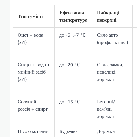
Ефективна
Найкращі
Тип суміші
температура
поверхні
Оцет + вода
до -5…-7 °C
Скло авто
(3:1)
(профілактика)
Спирт + вода +
до -20 °C
Скло, замки,
мийний засіб
невеликі
(2:1)
доріжки
Соляний
до -15 °C
Бетонні/
розсіл + спирт
кам’яні
доріжки
Пісок/котячий
Будь-яка
Доріжки