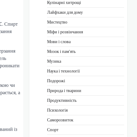
Кулінарні хитрощі
Лайфхаки для дому
Мистецтво
°C. Спирт
рзання
Міфи і розвінчання
Мови і слова
ерзання
Мозок і пам'ять
ель
Музика
проникати
Наука і технології
Подорожі
ткою чи
Природа і тварини
ається, а
Продуктивність
Психологія
Саморозвиток
ваний із
Спорт