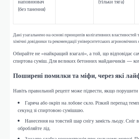
наповнювач
(тільки тяга)
(без танення)
Дані узагальнено на основі принципів колігативних властивостей 
хімічні довідники та рекомендації університетських агрономічних 
Обирайте не «найкращий взагалі», а той, що відповідає са
спиртова суміш. Для великих бетонних майданчиків — комб
Поширені помилки та міфи, через які лай
Навіть правильний рецепт може підвести, якщо порушити к
Гаряча або окріп на лобове скло. Різкий перепад те
секунд зі спиртовою сумішшю.
Нанесення на товстий шар снігу замість льоду. Сніг вб
обробляйте лід.
Занадто слабка концентрація при сильному морозі.