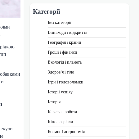
Категорії
Без категорії
воїми
Винаходи і відкриття
.
Географія і країни
 рідкою
Гроші і фінанси
тип
Екологія і планета
Здоров'я і тіло
 добавками
ти
Ігри і головоломки
Історії успіху
Історія
о
Кар'єра і робота
Кіно і серіали
лекули
Космос і астрономія
не