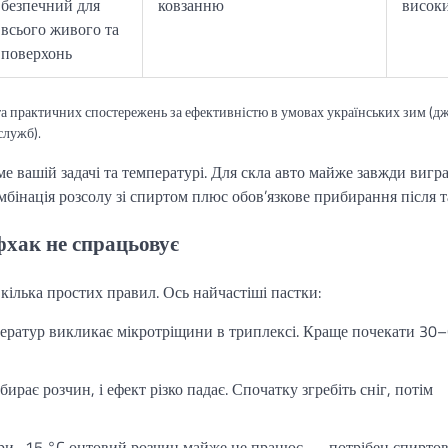
безпечний для
ковзанню
висок
всього живого та
поверхонь
та практичних спостережень за ефективністю в умовах українських зим (дж
служб).
ме вашій задачі та температурі. Для скла авто майже завжди вигр
інація розсолу зі спиртом плюс обов’язкове прибирання після т
фхак не спрацьовує
ілька простих правил. Ось найчастіші пастки:
мператур викликає мікротріщини в триплексі. Краще почекати 30
ирає розчин, і ефект різко падає. Спочатку згребіть сніг, потім
 При -15 °C оцтовий розчин майже не працює — потрібен спирто