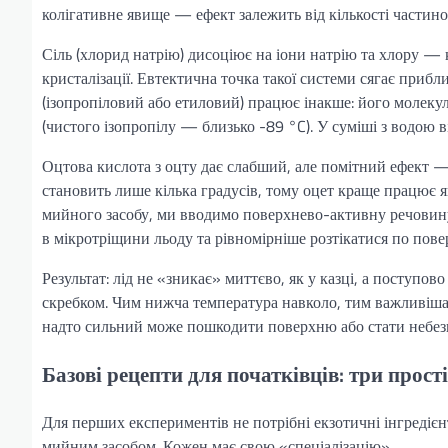
колігативне явище — ефект залежить від кількості частинок
Сіль (хлорид натрію) дисоціює на іони натрію та хлору — 
кристалізації. Евтектична точка такої системи сягає приб
(ізопропіловий або етиловий) працює інакше: його молеку
(чистого ізопропілу — близько -89 °C). У суміші з водою 
Оцтова кислота з оцту дає слабший, але помітний ефект 
становить лише кілька градусів, тому оцет краще працює я
мийного засобу, ми вводимо поверхнево-активну речовин
в мікротріщини льоду та рівномірніше розтікатися по пове
Результат: лід не «зникає» миттєво, як у казці, а поступов
скребком. Чим нижча температура навколо, тим важливіша
надто сильний може пошкодити поверхню або стати небез
Базові рецепти для початківців: три прості
Для перших експериментів не потрібні екзотичні інгредіє
мийним засобом. Кожен має свою «спеціалізацію».