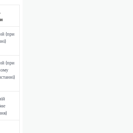
ь
ки
ий (при
ні)
ий (при
ному
станні)
ній
бне
ня)