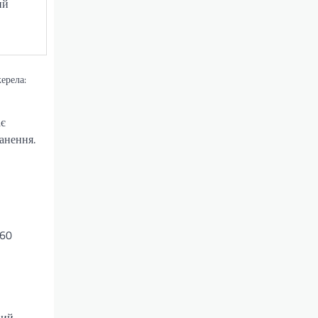
ий
ерела:
ає
анення.
–60
вий